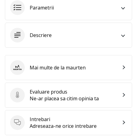
te
Parametrii
nouă
ca
Ambasador
al
Descriere
brandului.
Afiseaza
Mai multe de la maurten
toate
maurten
articolele
Evaluare produs
Evaluare produs
Ne-ar placea sa citim opinia ta
Intrebari
Intrebari
Adreseaza-ne orice intrebare