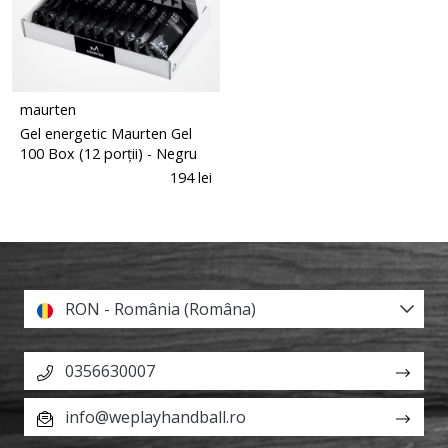
maurten
Gel energetic Maurten Gel
100 Box (12 porții)
- Negru
194 lei
RON - România (Româna)
0356630007
info@weplayhandball.ro