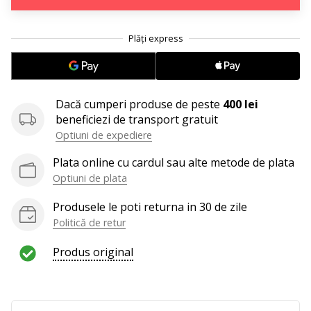
25. 11. 2024
•
.
.
.
2 min. de lectura
Devino
Ambasador
al
Dacă cumperi produse de peste
400 lei
brandului
beneficiezi de transport gratuit
nostru
Optiuni de expediere
de
handbal
Plata online cu cardul sau alte metode de plata
Optiuni de plata
Ești
un
Produsele le poti returna in 30 de zile
fan
Politică de retur
al
handbalului
Produs original
ca
și
noi?
Alătură-