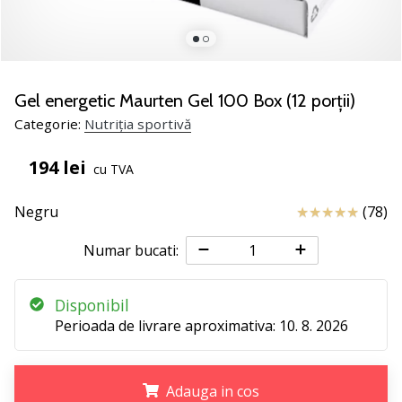
noii
pantofi
de
handbal
PUMA
Gel energetic Maurten Gel 100 Box (12 porții)
Accelerate
Categorie:
Nutriția sportivă
NITRO
SQD
194 lei
cu TVA
5!
Află
Review
Negru
(78)
care
sunt
Numar bucati:
actualizările
tehnice
și
Disponibil
vezi
Perioada de livrare aproximativa:
10. 8. 2026
dacă
merită…
Adauga in cos