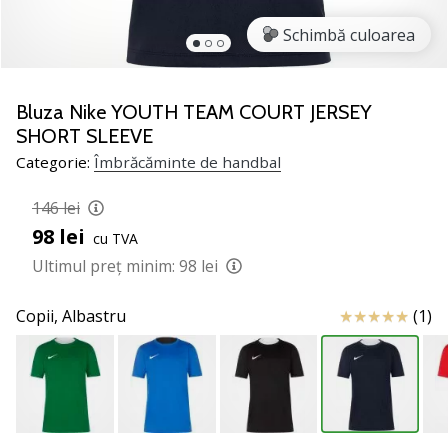
noii
Schimbă culoarea
pantofi
de
handbal
PUMA
Bluza Nike YOUTH TEAM COURT JERSEY
Accelerate
SHORT SLEEVE
NITRO
Categorie:
Îmbrăcăminte de handbal
SQD
5!
146 lei
Află
98 lei
care
cu TVA
sunt
Ultimul preț minim:
98 lei
actualizările
tehnice
Review
Copii,
Albastru
(1)
și
vezi
dacă
merită…