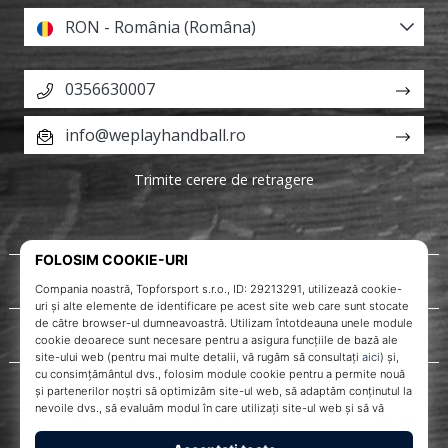
RON - România (Româna)
0356630007
info@weplayhandball.ro
Trimite cerere de retragere
Despre noi
Servicii clienți