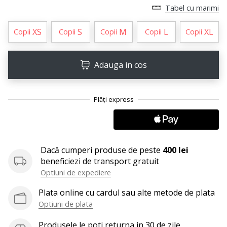
25. 11. 2024
Tabel cu marimi
•
2 min. de lectura
XS
S
M
L
XL
Copii
Copii
Copii
Copii
Copii
Devino
Ambasador
Adauga in cos
al
brandului
nostru
de
handbal
Ești
un
Dacă cumperi produse de peste
400 lei
fan
beneficiezi de transport gratuit
al
Optiuni de expediere
handbalului
ca
Plata online cu cardul sau alte metode de plata
și
Optiuni de plata
noi?
Alătură-
Produsele le poti returna in 30 de zile