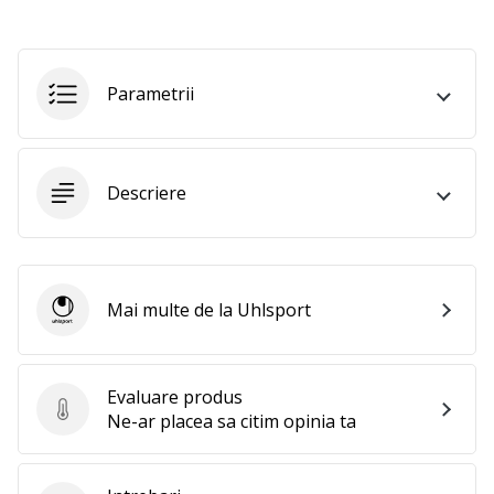
te
nouă
ca
Ambasador
Parametrii
al
brandului.
Descriere
Afiseaza
toate
articolele
Mai multe de la Uhlsport
Uhlsport
Evaluare produs
Evaluare produs
Ne-ar placea sa citim opinia ta