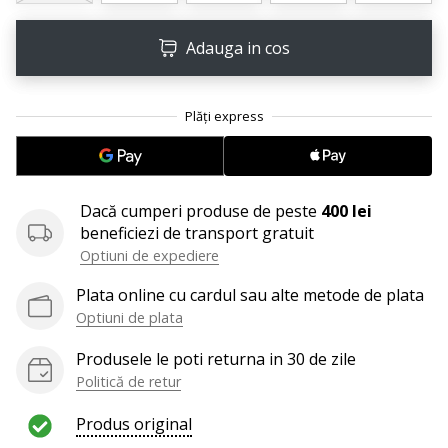
25. 11. 2024
•
Adauga in cos
2 min. de lectura
Devino
Ambasador
al
brandului
nostru
de
Dacă cumperi produse de peste
400 lei
handbal
beneficiezi de transport gratuit
Optiuni de expediere
Ești
un
Plata online cu cardul sau alte metode de plata
fan
Optiuni de plata
al
handbalului
Produsele le poti returna in 30 de zile
ca
Politică de retur
și
noi?
Produs original
Alătură-