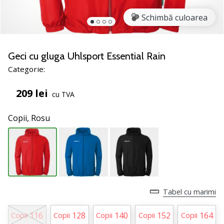
noii
Schimbă culoarea
pantofi
de
handbal
PUMA
Geci cu gluga Uhlsport Essential Rain
Accelerate
Categorie:
NITRO
SQD
209 lei
cu TVA
5!
Află
Copii,
Rosu
care
sunt
actualizările
tehnice
și
vezi
dacă
Tabel cu marimi
merită…
116
128
140
152
164
Copii
Copii
Copii
Copii
Copii