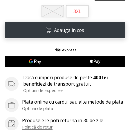
25. 11. 2024
•
L
3XL
2 min. de lectura
Devino
Adauga in cos
Ambasador
al
brandului
nostru
de
handbal
Ești
Dacă cumperi produse de peste
400 lei
un
beneficiezi de transport gratuit
fan
Optiuni de expediere
al
handbalului
Plata online cu cardul sau alte metode de plata
ca
Optiuni de plata
și
Produsele le poti returna in 30 de zile
noi?
Alătură-
Politică de retur