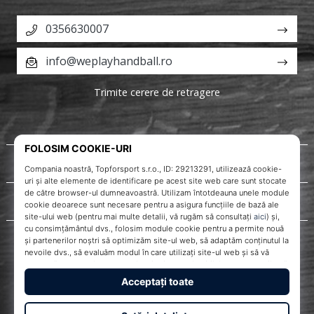
0356630007
info@weplayhandball.ro
Trimite cerere de retragere
Despre noi
Servicii clienți
WePlayHandball.ro