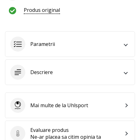
te
Produs original
nouă
ca
Ambasador
al
brandului.
Parametrii
Afiseaza
toate
Descriere
articolele
Mai multe de la Uhlsport
Uhlsport
Evaluare produs
Evaluare produs
Ne-ar placea sa citim opinia ta