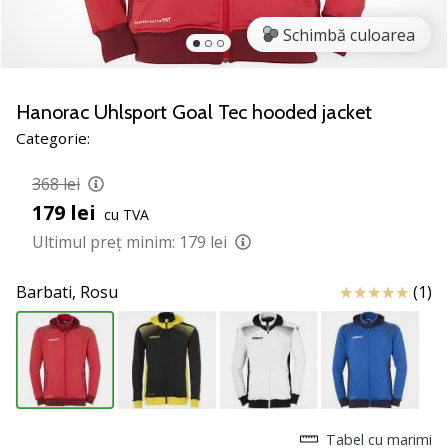
noii
Schimbă culoarea
pantofi
de
handbal
PUMA
Hanorac Uhlsport Goal Tec hooded jacket
Accelerate
Categorie:
NITRO
SQD
368 lei
5!
179 lei
cu TVA
Află
care
Ultimul preț minim:
179 lei
sunt
actualizările
Review
Barbati,
Rosu
(1)
tehnice
și
vezi
dacă
merită…
Tabel cu marimi