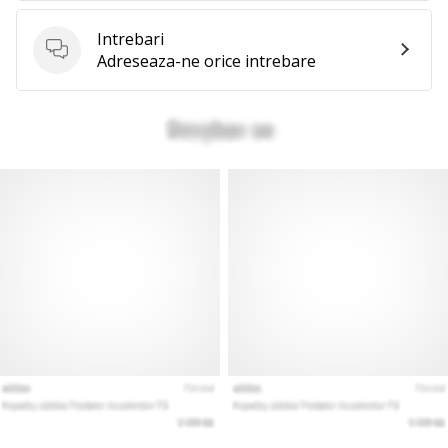
te
nouă
Intrebari
ca
Intrebari
Adreseaza-ne orice intrebare
Ambasador
al
brandului.
Afiseaza
toate
articolele