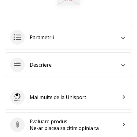
25. 11. 2024
•
2 min. de lectura
Devino
Ambasador
Parametrii
al
brandului
nostru
de
Descriere
handbal
Ești
un
fan
Mai multe de la Uhlsport
al
Uhlsport
handbalului
ca
și
Evaluare produs
noi?
Evaluare produs
Ne-ar placea sa citim opinia ta
Alătură-