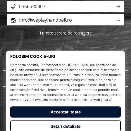
0356630007
info@weplayhandball.ro
Trimite cerere de retragere
Despre noi
Servicii clienți
WePlayHandball.ro