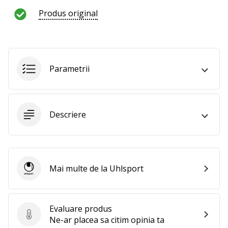
te
Produs original
nouă
ca
Ambasador
al
brandului.
Parametrii
Afiseaza
Descriere
toate
articolele
Mai multe de la Uhlsport
Uhlsport
Evaluare produs
Evaluare produs
Ne-ar placea sa citim opinia ta