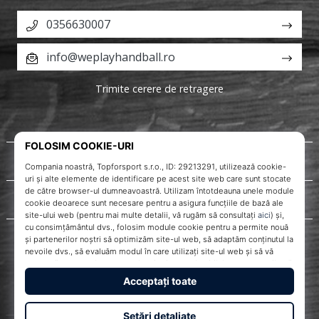
0356630007
info@weplayhandball.ro
Trimite cerere de retragere
Despre noi
Servicii clienți
WePlayHandball.ro