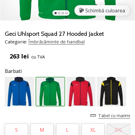
noii
Schimbă culoarea
pantofi
de
handbal
PUMA
Geci Uhlsport Squad 27 Hooded Jacket
Accelerate
Categorie:
Îmbrăcăminte de handbal
NITRO
SQD
263 lei
cu TVA
5!
Află
Barbati
care
sunt
actualizările
tehnice
și
vezi
dacă
Tabel cu marimi
merită…
S
M
L
XL
XXL