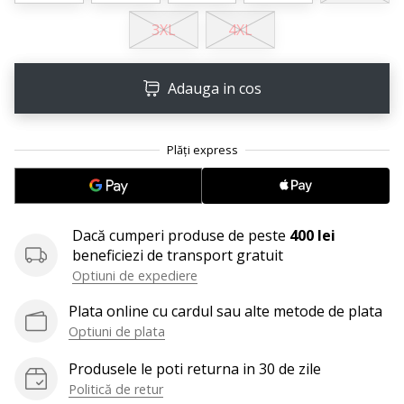
25. 11. 2024
3XL
4XL
•
2 min. de lectura
Devino
Adauga in cos
Ambasador
al
brandului
nostru
de
handbal
Dacă cumperi produse de peste
400 lei
Ești
beneficiezi de transport gratuit
un
fan
Optiuni de expediere
al
Plata online cu cardul sau alte metode de plata
handbalului
Optiuni de plata
ca
și
Produsele le poti returna in 30 de zile
noi?
Politică de retur
Alătură-