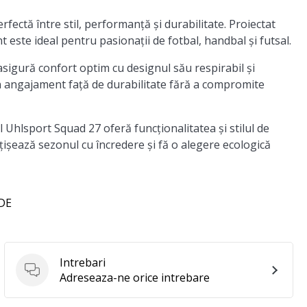
fectă între stil, performanță și durabilitate. Proiectat
t este ideal pentru pasionații de fotbal, handbal și futsal.
asigură confort optim cu designul său respirabil și
 un angajament față de durabilitate fără a compromite
l Uhlsport Squad 27 oferă funcționalitatea și stilul de
ățișează sezonul cu încredere și fă o alegere ecologică
 DE
Intrebari
Intrebari
Adreseaza-ne orice intrebare