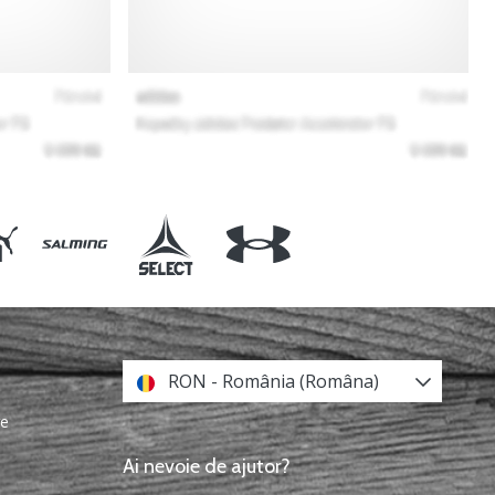
RON - România (Româna)
re
Ai nevoie de ajutor?