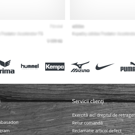
i
Servicii clienți
Exercită aici dreptul de retrage
basadori
Retur comandă
ogram
Reclamatie articol defect