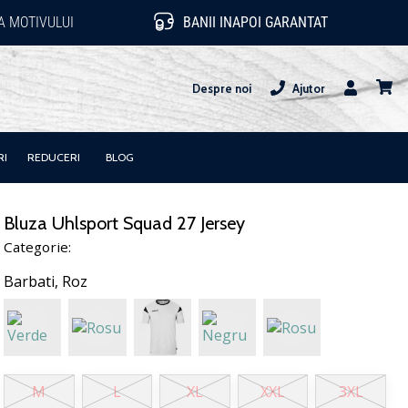
 MOTIVULUI
BANII INAPOI GARANTAT
Despre noi
Ajutor
Utilizator
Cos
RI
REDUCERI
BLOG
Bluza Uhlsport Squad 27 Jersey
Categorie:
Barbati,
Roz
M
L
XL
XXL
3XL