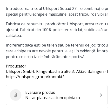
Introducerea
tricoul Uhlsport Squad 27
—o combinație per
special pentru echipele masculine, acest tricou roz vibran
Fabricat de renumitul producător Uhlsport, acest tricou 
ajustat. Fabricat din 100% poliester reciclat, subliniază
calitatea.
Indiferent dacă ești pe teren sau pe terenul de joc, tricou
care echipa ta are nevoie pentru a ieși în evidență. Îmbr
pentru colecția ta de îmbrăcăminte sportivă.
Producator
Uhlsport GmbH
, Klingenbachstraße 3, 72336 Balingen -
https://uhlsport.group/kontakt/
Evaluare produs
Evaluare produs
Ne-ar placea sa citim opinia ta