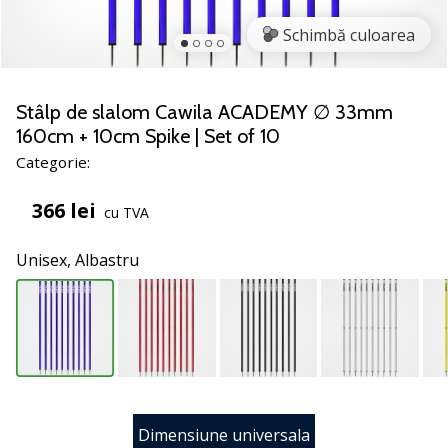
noii
Schimbă culoarea
pantofi
de
handbal
PUMA
Stâlp de slalom Cawila ACADEMY ∅ 33mm
Accelerate
160cm + 10cm Spike | Set of 10
NITRO
Categorie:
SQD
5!
366 lei
cu TVA
Află
care
Unisex,
Albastru
sunt
actualizările
tehnice
și
vezi
dacă
merită…
Dimensiune universala