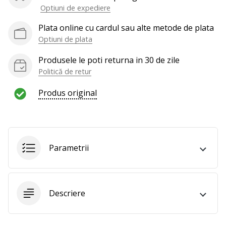
te
Optiuni de expediere
nouă
Plata online cu cardul sau alte metode de plata
ca
Ambasador
Optiuni de plata
al
Produsele le poti returna in 30 de zile
brandului.
Politică de retur
Produs original
Afiseaza
toate
articolele
Parametrii
Descriere