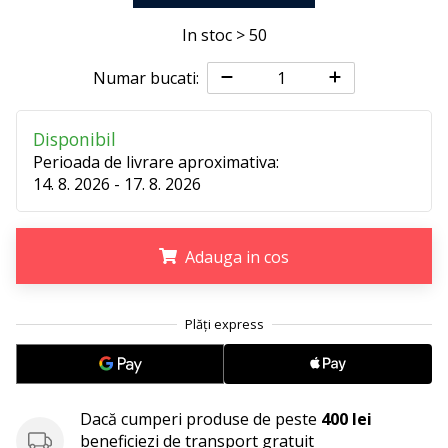
25. 11. 2024
•
In stoc > 50
2 min. de lectura
Numar bucati:
Devino
Ambasador
al
Disponibil
brandului
Perioada de livrare aproximativa:
nostru
14. 8. 2026 - 17. 8. 2026
de
handbal
Adauga in cos
Ești
un
fan
.
.
.
al
handbalului
ca
și
noi?
Dacă cumperi produse de peste
400 lei
Alătură-
beneficiezi de transport gratuit