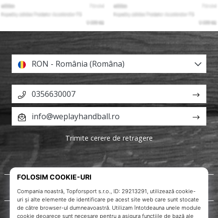
RON - România (Româna)
0356630007
info@weplayhandball.ro
Trimite cerere de retragere
Despre noi
Servicii clienți