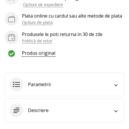
te
Optiuni de expediere
nouă
Plata online cu cardul sau alte metode de plata
ca
Ambasador
Optiuni de plata
al
Produsele le poti returna in 30 de zile
brandului.
Politică de retur
Produs original
Afiseaza
toate
articolele
Parametrii
Descriere