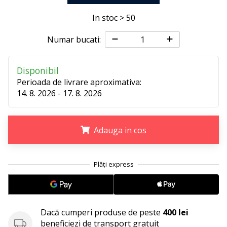
25. 11. 2024
•
In stoc > 50
2 min. de lectura
Numar bucati:
Devino
Ambasador
al
Disponibil
brandului
Perioada de livrare aproximativa:
nostru
14. 8. 2026 - 17. 8. 2026
de
handbal
Adauga in cos
Ești
un
fan
.
.
.
al
handbalului
ca
și
noi?
Dacă cumperi produse de peste
400 lei
Alătură-
beneficiezi de transport gratuit