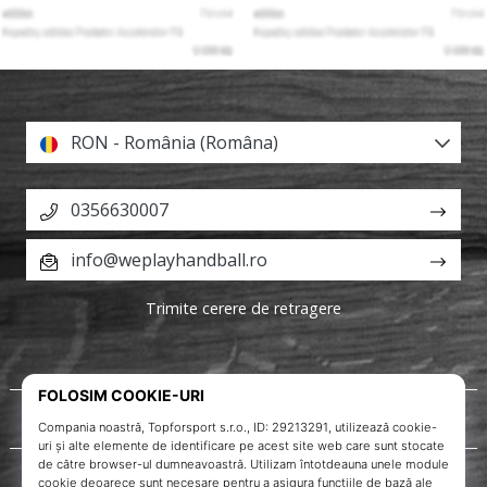
RON - România (Româna)
0356630007
info@weplayhandball.ro
Trimite cerere de retragere
Despre noi
Servicii clienți