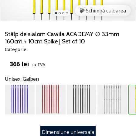
noii
Schimbă culoarea
pantofi
de
handbal
PUMA
Stâlp de slalom Cawila ACADEMY ∅ 33mm
Accelerate
160cm + 10cm Spike | Set of 10
NITRO
Categorie:
SQD
5!
366 lei
cu TVA
Află
care
Unisex,
Galben
sunt
actualizările
tehnice
și
vezi
dacă
merită…
Dimensiune universala