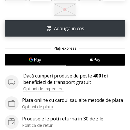
25. 11. 2024
XL
•
2 min. de lectura
Devino
Adauga in cos
Ambasador
al
brandului
nostru
de
handbal
Dacă cumperi produse de peste
400 lei
Ești
beneficiezi de transport gratuit
un
fan
Optiuni de expediere
al
Plata online cu cardul sau alte metode de plata
handbalului
Optiuni de plata
ca
și
Produsele le poti returna in 30 de zile
noi?
Politică de retur
Alătură-