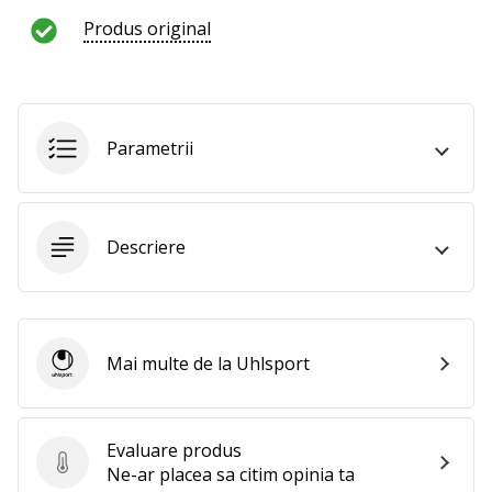
te
Produs original
nouă
ca
Ambasador
al
brandului.
Parametrii
Afiseaza
Descriere
toate
articolele
Mai multe de la Uhlsport
Uhlsport
Evaluare produs
Evaluare produs
Ne-ar placea sa citim opinia ta