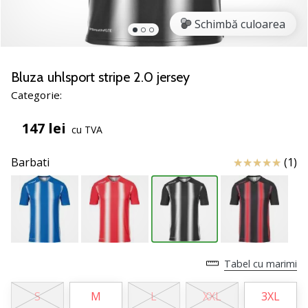
noii
Schimbă culoarea
pantofi
de
handbal
PUMA
Bluza uhlsport stripe 2.0 jersey
Accelerate
Categorie:
NITRO
SQD
147 lei
cu TVA
5!
Află
Review
Barbati
(1)
care
sunt
actualizările
tehnice
și
vezi
dacă
Tabel cu marimi
merită…
S
M
L
XXL
3XL