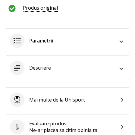
te
Produs original
nouă
ca
Ambasador
al
brandului.
Parametrii
Afiseaza
Descriere
toate
articolele
Mai multe de la Uhlsport
Uhlsport
Evaluare produs
Evaluare produs
Ne-ar placea sa citim opinia ta