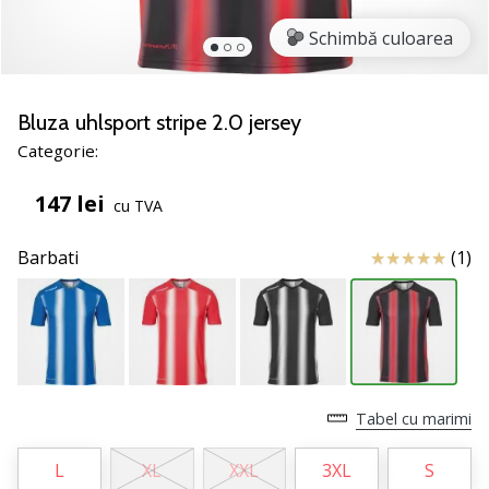
noii
Schimbă culoarea
pantofi
de
handbal
PUMA
Bluza uhlsport stripe 2.0 jersey
Accelerate
Categorie:
NITRO
SQD
147 lei
cu TVA
5!
Află
Review
Barbati
(1)
care
sunt
actualizările
tehnice
și
vezi
dacă
Tabel cu marimi
merită…
L
XL
XXL
3XL
S