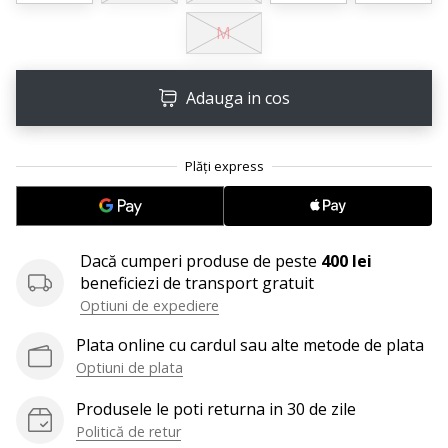
25. 11. 2024
M
•
2 min. de lectura
Devino
Adauga in cos
Ambasador
al
brandului
nostru
de
handbal
Dacă cumperi produse de peste
400 lei
Ești
beneficiezi de transport gratuit
un
fan
Optiuni de expediere
al
Plata online cu cardul sau alte metode de plata
handbalului
Optiuni de plata
ca
și
Produsele le poti returna in 30 de zile
noi?
Politică de retur
Alătură-