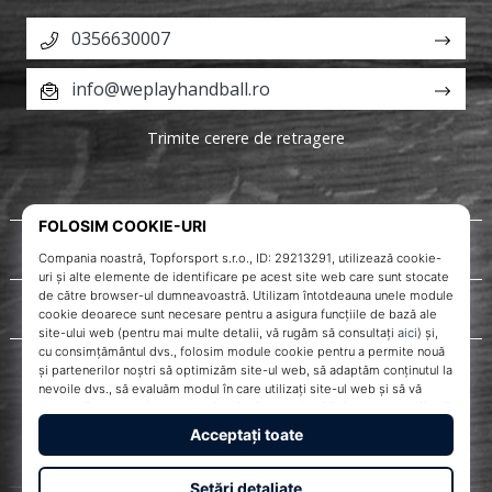
0356630007
info@weplayhandball.ro
Trimite cerere de retragere
Despre noi
Servicii clienți
WePlayHandball.ro